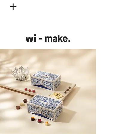
wi
- make.