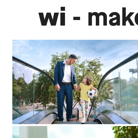
wi
- mak