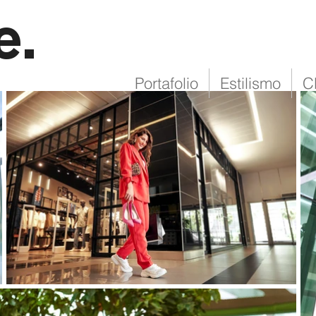
e.
Portafolio
Estilismo
C