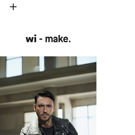
wi
- make.