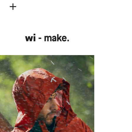
wi
- make.