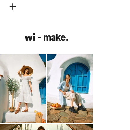
wi
- make.