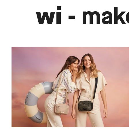
wi
- mak